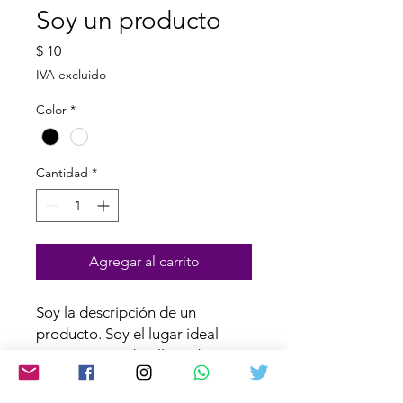
Soy un producto
Precio
$ 10
IVA excluido
Color
*
Cantidad
*
Agregar al carrito
Soy la descripción de un 
producto. Soy el lugar ideal 
para agregar detalles sobre tu 
producto, así como tamaño, 
materiales, instrucciones de 