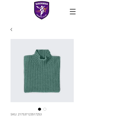
SKU: 217537123517253