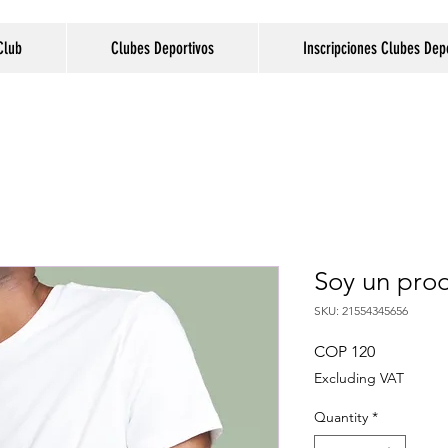
Club
Clubes Deportivos
Inscripciones Clubes Dep
Soy un pro
SKU: 21554345656
Price
COP 120
Excluding VAT
Quantity
*